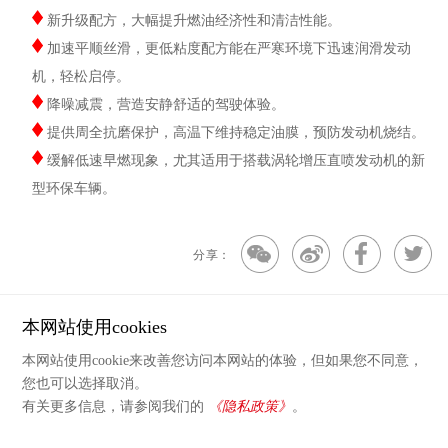
新升级配方，大幅提升燃油经济性和清洁性能。
加速平顺丝滑，更低粘度配方能在严寒环境下迅速润滑发动
机，轻松启停。
降噪减震，营造安静舒适的驾驶体验。
提供周全抗磨保护，高温下维持稳定油膜，预防发动机烧结。
缓解低速早燃现象，尤其适用于搭载涡轮增压直喷发动机的新
型环保车辆。
分享：
本网站使用cookies
ENEOS X PRIME普来马 5W-40
上一篇
本网站使用cookie来改善您访问本网站的体验，但如果您不同意，
您也可以选择取消。
暂无
下一篇
有关更多信息，请参阅我们的
《隐私政策》
。
分享：