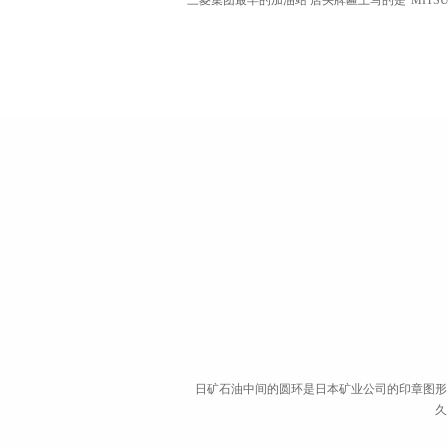
三菱集团最早的加油站 店头牌匾上写的是“MITSUBIS
日矿石油中间的圆环是日本矿业公司的印章图形
久