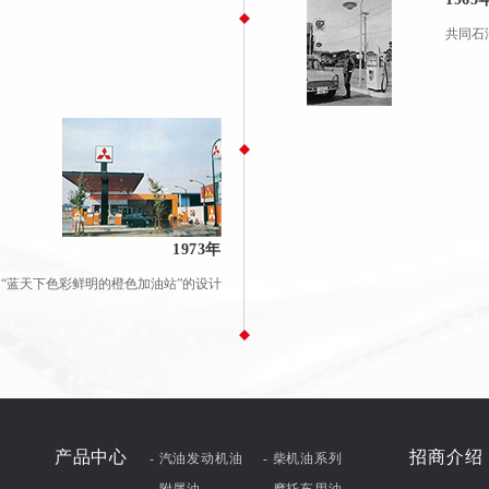
共同石
1973年
启用“蓝天下色彩鲜明的橙色加油站”的设计
产品中心
招商介绍
- 汽油发动机油
- 柴机油系列
- 附属油
- 摩托车用油