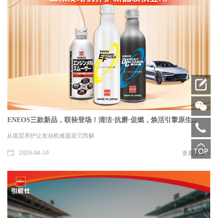
ENEOS三款新品，联袂登场！清洁·抗磨·促燃，焕活引擎原生...
从底层养护让发动机难题迎刃而解
2026-04-10
查看更多 >