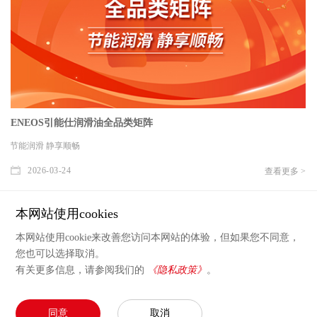
ENEOS引能仕润滑油全品类矩阵
节能润滑 静享顺畅
2026-03-24
查看更多 >
本网站使用cookies
<
>
1
2
3
4
5
本网站使用cookie来改善您访问本网站的体验，但如果您不同意，
您也可以选择取消。
有关更多信息，请参阅我们的
《隐私政策》
。
分享：
Copyright © 2025 引能仕 版权所有
同意
取消