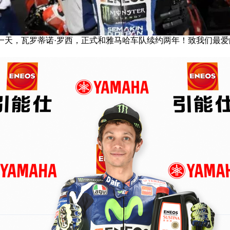
前一天，瓦罗蒂诺·罗西，正式和雅马哈车队续约两年！致我们最爱的