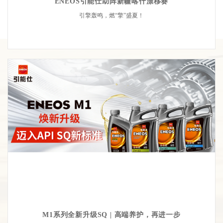
ENEOS引能仕助阵新疆喀什漂移赛
引擎轰鸣，燃“擎”盛夏！
M1系列全新升级SQ | 高端养护，再进一步